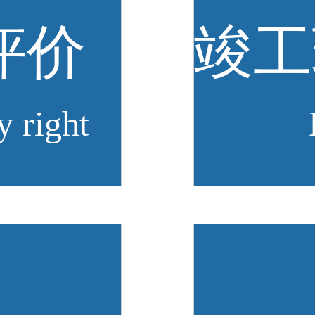
评价
y right